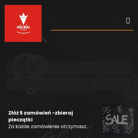
Oferta
Złóż 5 zamówień -zbieraj
pieczątki
Za każde zamówienie otrzymasz
wirtualną pieczątkę ,jak zbierzesz 5