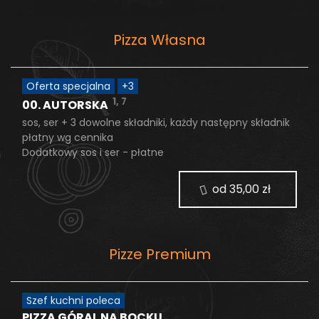
Pizza Własna
Oferta specjalna
+
3
1, 7
00. AUTORSKA
sos, ser + 3 dowolne składniki, każdy następny składnik
płatny wg cennika
Dodatkowy sos i ser - płatne
od 35,00 zł
Pizze Premium
Szef kuchni poleca
PIZZA GÓRAL NA BOCKU