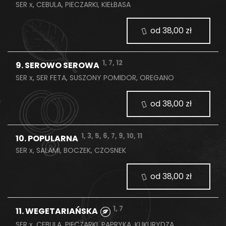
SER x, CEBULA, PIECZARKI, KIEŁBASA
od 38,00 zł
1, 7, 12
9. SEROWO SEROWA
SER x, SER FETA, SUSZONY POMIDOR, OREGANO
od 38,00 zł
1, 3, 5, 6, 7, 9, 10, 11
10. POPULARNA
SER x, SALAMI, BOCZEK, CZOSNEK
od 38,00 zł
1, 7
11. WEGETARIAŃSKA
SER x, CEBULA, PIECZARKI, PAPRYKA, KUKURYDZA