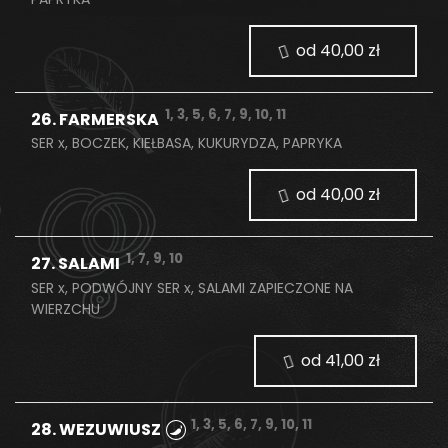
od 40,00 zł
1, 3, 5, 6, 7, 9, 10, 11
26. FARMERSKA
SER x, BOCZEK, KIEŁBASA, KUKURYDZA, PAPRYKA
od 40,00 zł
1, 7, 9, 10
27. SALAMI
SER x, PODWÓJNY SER x, SALAMI ZAPIECZONE NA
WIERZCHU
od 41,00 zł
1, 3, 5, 6, 7, 9, 10, 11
28. WEZUWIUSZ