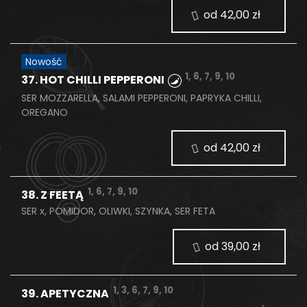
od 42,00 zł
Nowość
1, 6, 7, 9, 10
37. HOT CHILLI PEPPERONI
SER MOZZARELLA, SALAMI PEPPERONI, PAPRYKA CHILLI,
OREGANO
od 42,00 zł
1, 6, 7, 9, 10
38. Z FEETĄ
SER x, POMIDOR, OLIWKI, SZYNKA, SER FETA
od 39,00 zł
1, 3, 6, 7, 9, 10
39. APETYCZNA