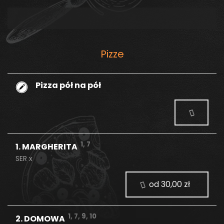
pieczątek otrzymasz na następne
zamówienie rabat 15%
Pizze
Pizza pół na pół
1, 7
1. MARGHERITA
SER x
od 30,00 zł
1, 7, 9, 10
2. DOMOWA